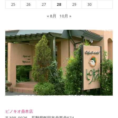
28
25
26
27
29
30
« 8月
10月 »
ピノキオ鼎本店
〒395-0026 長野県飯田市鼎西鼎574